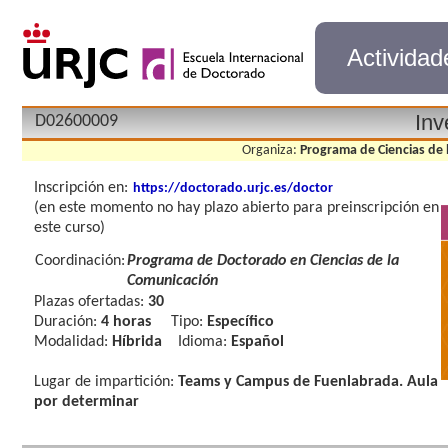
Actividad
Inv
D02600009
Organiza:
Programa de Ciencias de
Inscripción en:
https://doctorado.urjc.es/doctor
(en este momento no hay plazo abierto para preinscripción en
este curso)
Coordinación:
Programa de Doctorado en Ciencias de la
Comunicación
Plazas ofertadas:
30
Duración:
4 horas
Tipo:
Específico
Modalidad:
Híbrida
Idioma:
Español
Lugar de impartición:
Teams y Campus de Fuenlabrada. Aula
por determinar