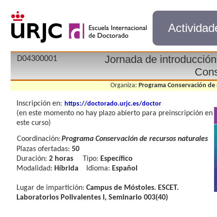
Actividad
Jornada de introducció
D04300001
Cons
Organiza:
Programa Conservación de 
Inscripción en:
https://doctorado.urjc.es/doctor
(en este momento no hay plazo abierto para preinscripción en
este curso)
Coordinación:
Programa Conservación de recursos naturales
Plazas ofertadas:
50
Duración:
2 horas
Tipo:
Específico
Modalidad:
Híbrida
Idioma:
Español
Lugar de impartición:
Campus de Móstoles. ESCET.
Laboratorios Polivalentes I, Seminario 003(40)