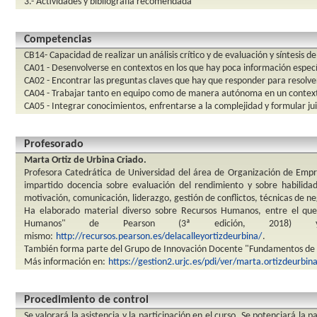
3.- Actividades y bibliografía recomendada
Competencias
CB14- Capacidad de realizar un análisis crítico y de evaluación y síntesis d
CA01 - Desenvolverse en contextos en los que hay poca información especí
CA02 - Encontrar las preguntas claves que hay que responder para resolv
CA04 - Trabajar tanto en equipo como de manera autónoma en un contexto 
CA05 - Integrar conocimientos, enfrentarse a la complejidad y formular jui
Profesorado
Marta Ortiz de Urbina Criado.
Profesora Catedrática de Universidad del área de Organización de Emp
impartido docencia sobre evaluación del rendimiento y sobre habilidad
motivación, comunicación, liderazgo, gestión de conflictos, técnicas de n
Ha elaborado material diverso sobre Recursos Humanos, entre el q
Humanos" de Pearson (3ª edición, 2018)
mismo:
http://recursos.pearson.es/delacalleyortizdeurbina/
.
También forma parte del Grupo de Innovación Docente "Fundamentos de
Más información en:
https://gestion2.urjc.es/pdi/ver/marta.ortizdeurbin
Procedimiento de control
Se valorará la asistencia y la participación en el curso. Se potenciará la 